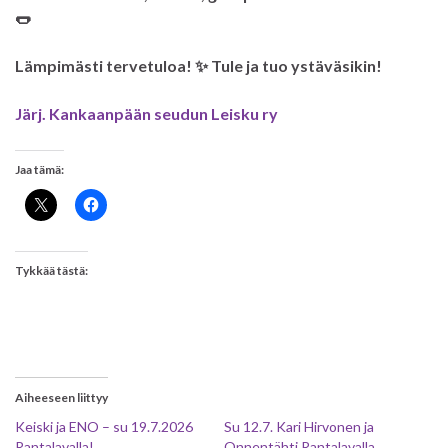
🌭
Lämpimästi tervetuloa! ✨ Tule ja tuo ystäväsikin!
Järj. Kankaanpään seudun Leisku ry
Jaa tämä:
Tykkää tästä:
Aiheeseen liittyy
Keiski ja ENO – su 19.7.2026
Su 12.7. Kari Hirvonen ja
Rantalavalla!
Onnentähti Rantalavalla