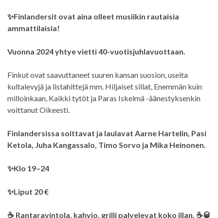
✨Finlandersit ovat aina olleet musiikin rautaisia
ammattilaisia!
Vuonna 2024 yhtye vietti 40-vuotisjuhlavuottaan.
Finkut ovat saavuttaneet suuren kansan suosion, useita
kultalevyjä ja listahittejä mm. Hiljaiset sillat, Enemmän kuin
milloinkaan, Kaikki tytöt ja Paras Iskelmä -äänestyksenkin
voittanut Oikeesti.
Finlandersissa soittavat ja laulavat Aarne Hartelin, Pasi
Ketola, Juha Kangassalo, Timo Sorvo ja Mika Heinonen.
✨
Klo 19–24
✨
Liput 20 €
☕ Rantaravintola, kahvio, grilli palvelevat koko illan. ☕🥃