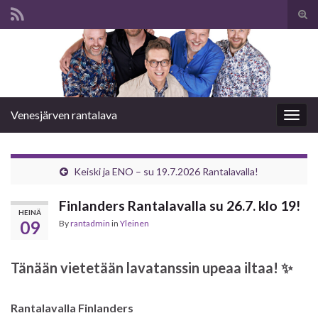
Tog
sear
Search for:
for
Venesjärven rantalava
Togg
navig
Keiski ja ENO – su 19.7.2026 Rantalavalla!
Finlanders Rantalavalla su 26.7. klo 19!
HEINÄ
09
By
rantadmin
in
Yleinen
Tänään vietetään lavatanssin upeaa iltaa! ✨
Rantalavalla Finlanders